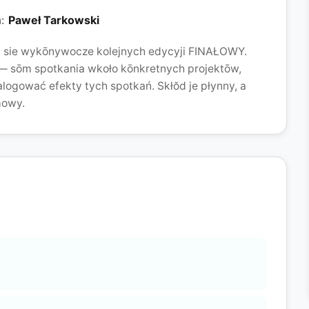
:
Paweł Tarkowski
m sie wykōnywocze kolejnych edycyji FINAŁOWY.
 — sōm spotkania wkoło kōnkretnych projektōw,
ogować efekty tych spotkań. Skłŏd je płynny, a
mowy.