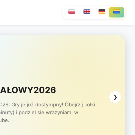
INAŁOWY2026
❯
: Gry je już dostympny! Ôbejrzij cołki
inuty) i podziel sie wrażyniami w
ube.