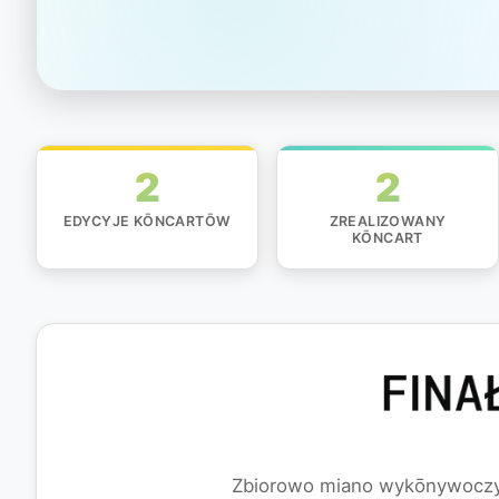
2
2
EDYCYJE KŌNCARTŌW
ZREALIZOWANY
KŌNCART
Zbiorowo miano wykōnywoczy 