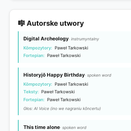
🎼 Autorske utwory
Digital Archeology
· instrumyntalny
Kōmpozytory:
Paweł Tarkowski
Fortepian:
Paweł Tarkowski
Historyjŏ Happy Birthday
· spoken word
Kōmpozytory:
Paweł Tarkowski
Teksty:
Paweł Tarkowski
Fortepian:
Paweł Tarkowski
Głos: AI Voice (ino we nagraniu kōncertu)
This time alone
· spoken word