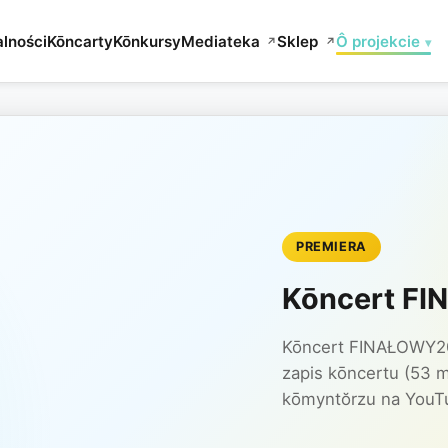
lności
Kōncarty
Kōnkursy
Mediateka
Sklep
Ô projekcie
▾
↗
↗
PREMIERA
Kōncert F
Kōncert FINAŁOWY2026
zapis kōncertu (53 m
kōmyntŏrzu na YouT