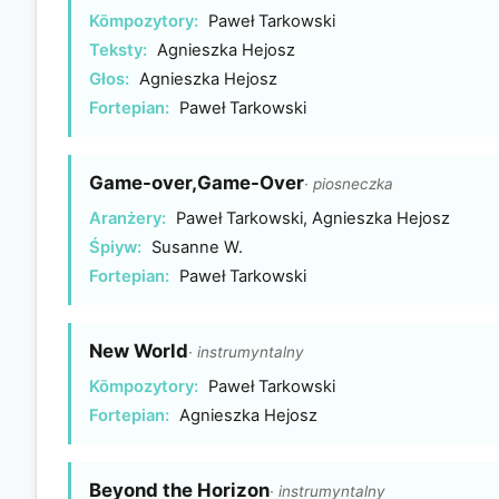
Kōmpozytory:
Paweł Tarkowski
Teksty:
Agnieszka Hejosz
Głos:
Agnieszka Hejosz
Fortepian:
Paweł Tarkowski
Game-over,Game-Over
· piosneczka
Aranżery:
Paweł Tarkowski, Agnieszka Hejosz
Śpiyw:
Susanne W.
Fortepian:
Paweł Tarkowski
New World
· instrumyntalny
Kōmpozytory:
Paweł Tarkowski
Fortepian:
Agnieszka Hejosz
Beyond the Horizon
· instrumyntalny