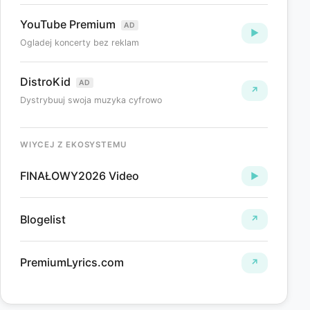
YouTube Premium
AD
▶
Ogladej koncerty bez reklam
DistroKid
AD
↗
Dystrybuuj swoja muzyka cyfrowo
WIYCEJ Z EKOSYSTEMU
FINAŁOWY2026 Video
►
Blogelist
↗
PremiumLyrics.com
↗