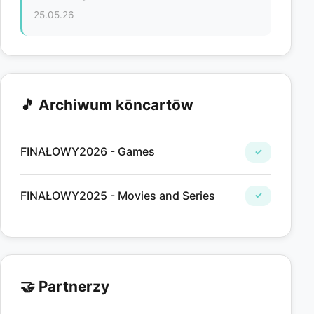
25.05.26
🎵 Archiwum kōncartōw
FINAŁOWY2026 - Games
✓
FINAŁOWY2025 - Movies and Series
✓
🤝 Partnerzy