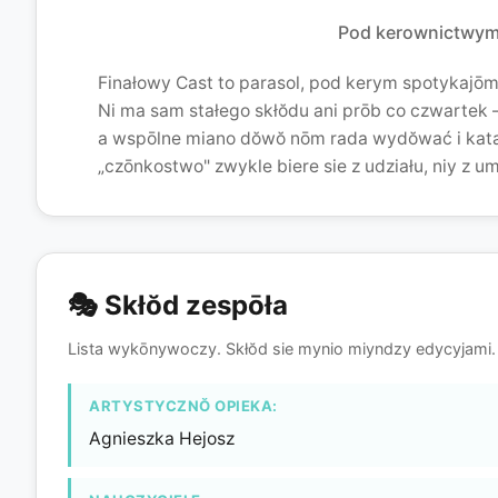
Finałowy Cast
Pod kerownictwym
Finałowy Cast to parasol, pod kerym spotykajō
Ni ma sam stałego skłŏdu ani prōb co czwartek
a wspōlne miano dŏwŏ nōm rada wydŏwać i katal
„czōnkostwo" zwykle biere sie z udziału, niy z u
🎭 Skłŏd zespōła
Lista wykōnywoczy. Skłŏd sie mynio miyndzy edycyjami.
ARTYSTYCZNŎ OPIEKA:
Agnieszka Hejosz