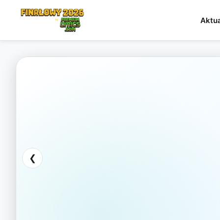
Aktua
❮