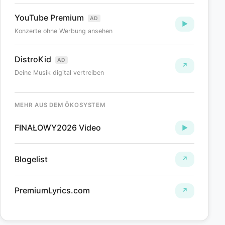
YouTube Premium
AD
▶
Konzerte ohne Werbung ansehen
DistroKid
AD
↗
Deine Musik digital vertreiben
MEHR AUS DEM ÖKOSYSTEM
FINAŁOWY2026 Video
►
Blogelist
↗
PremiumLyrics.com
↗