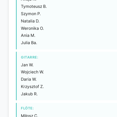
Tymoteusz B.
Szymon P.
Natalia D.
Weronika O.
Ania M.
Julia Ba.
GITARRE:
Jan W.
Wojciech W.
Daria W.
Krzysztof Z.
Jakub R.
FLÖTE:
Miłosz C.