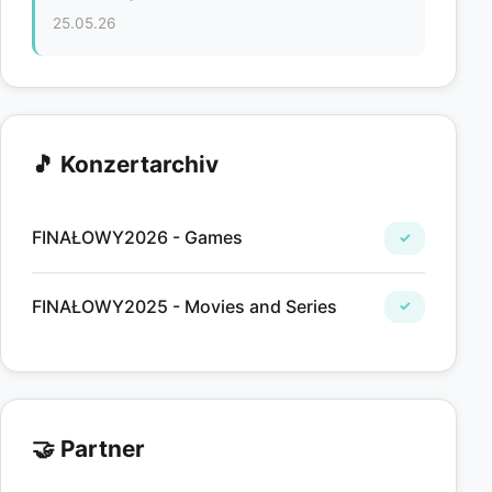
25.05.26
🎵 Konzertarchiv
FINAŁOWY2026 - Games
✓
FINAŁOWY2025 - Movies and Series
✓
🤝 Partner