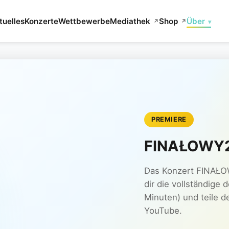
tuelles
Konzerte
Wettbewerbe
Mediathek
Shop
Über
▾
↗
↗
PREMIERE
FINAŁOWY2
Das Konzert FINAŁOW
dir die vollständige
Minuten) und teile 
YouTube.