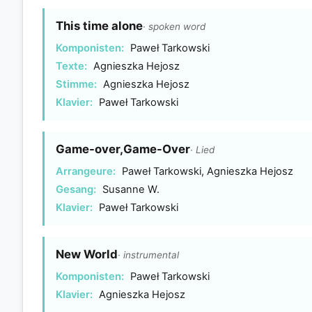
This time alone
· spoken word
Komponisten:
Paweł Tarkowski
Texte:
Agnieszka Hejosz
Stimme:
Agnieszka Hejosz
Klavier:
Paweł Tarkowski
Game-over,Game-Over
· Lied
Arrangeure:
Paweł Tarkowski, Agnieszka Hejosz
Gesang:
Susanne W.
Klavier:
Paweł Tarkowski
New World
· instrumental
Komponisten:
Paweł Tarkowski
Klavier:
Agnieszka Hejosz