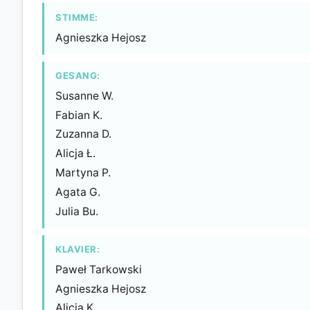
STIMME:
Agnieszka Hejosz
GESANG:
Susanne W.
Fabian K.
Zuzanna D.
Alicja Ł.
Martyna P.
Agata G.
Julia Bu.
KLAVIER:
Paweł Tarkowski
Agnieszka Hejosz
Alicja K.